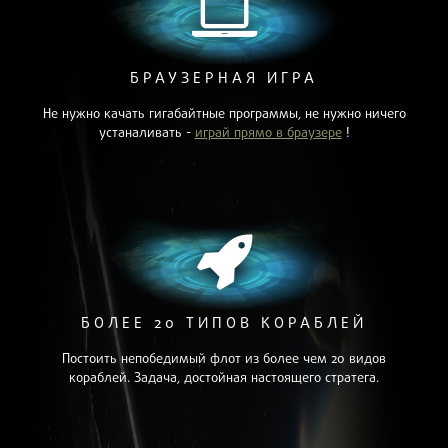
БРАУЗЕРНАЯ ИГРА
Не нужно качать гигабайтные программы, не нужно ничего
устаналивать -
играй прямо в браузере
!
БОЛЕЕ 20 ТИПОВ КОРАБЛЕЙ
Постоить непобедимый флот из более чем 20 видов
кораблей. Задача, достойная настоящего стратега.