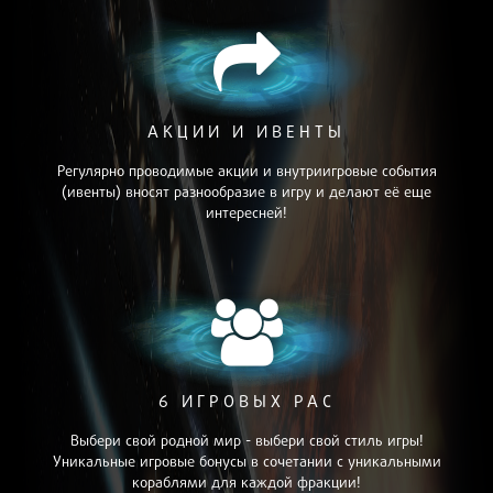
АКЦИИ И ИВЕНТЫ
Регулярно проводимые акции и внутриигровые события
(ивенты) вносят разнообразие в игру и делают её еще
интересней!
6 ИГРОВЫХ РАС
Выбери свой родной мир - выбери свой стиль игры!
Уникальные игровые бонусы в сочетании с уникальными
кораблями для каждой фракции!