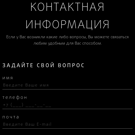
КОНТАКТНАЯ
ИНФОРМАЦИЯ
Если у Вас возникли какие либо вопросы, Вы можете связаться
любим удобным для Вас способом.
ЗАДАЙТЕ СВОЙ ВОПРОС
имя
телефон
почта