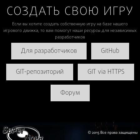
СОЗДАТЬ СВОЮ ИГРУ
Если вы хотите создать собственную игру на базе нашего
игрового движка, то вам помогут наши ресурсы для независимых
разработчиков
Для разработчиков
GitHub
GIT-репозиторий
GIT via HTTPS
Форум
© 2015 Все права защищены