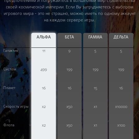
предпочтениям и погружайтесь в волшебный мир строительства
своей космической империи. Если Вы затрудняетесь с выбором
игрового мира - это не страшно, можно иметь по одному аккаунт
на каждом сервере игры.
АЛЬФА
БЕТА
ГАММА
ДЕЛЬТА
Галактик
11
9
5
5
Систем
499
199
199
199
Планет
16
16
15
16
Скорость игры
х2
х50
х1
х10000
Флота
х2
х50
х1
х100