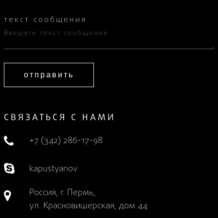
текст сообщения
отправить
СВЯЗАТЬСЯ С НАМИ
+7 (342) 286-17-98
kapustyanov
Россия, г. Пермь,
ул. Красновишерская, дом 44