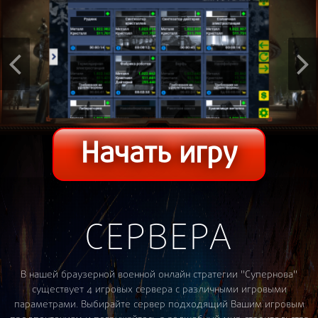
Начать игру
СЕРВЕРА
В нашей браузерной военной онлайн стратегии "Супернова"
существует 4 игровых сервера с различными игровыми
параметрами. Выбирайте сервер подходящий Вашим игровым